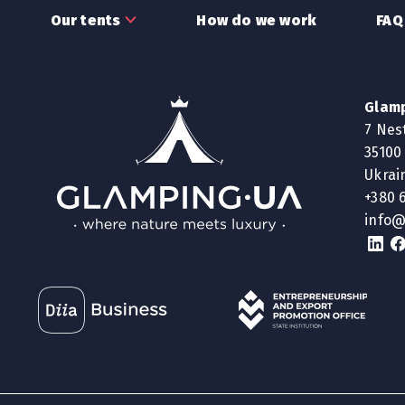
Our tents
How do we work
FAQ
ший запис. Редагуйте або видаліть, а потім починайте 
Glamp
7 Nes
35100
Ukrai
+380 
info@