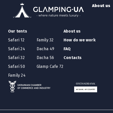
Привіт, світ!
About us
Ласкаво просимо до WordPress. Це ваш пер
Our tents
About us
Safari 12
Family 32
How do we work
Safari 24
Dacha 49
FAQ
Safari 32
Dacha 56
Contacts
Safari 50
Glamp Cafe 72
Family 24