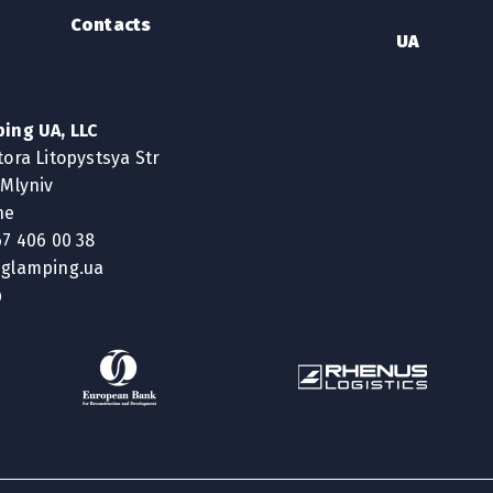
Contacts
UA
писати!
ing UA, LLC
tora Litopystsya Str
 Mlyniv
ne
67 406 00 38
glamping.ua